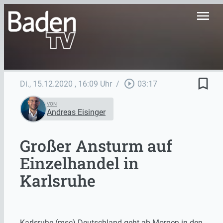
menu
bookmark_border
play_circle_outline
Di., 15.12.2020
, 16:09 Uhr
/
03:17
VON
Andreas Eisinger
Großer Ansturm auf
Einzelhandel in
Karlsruhe
Karlsruhe (msc) Deutschland geht ab Morgen in den