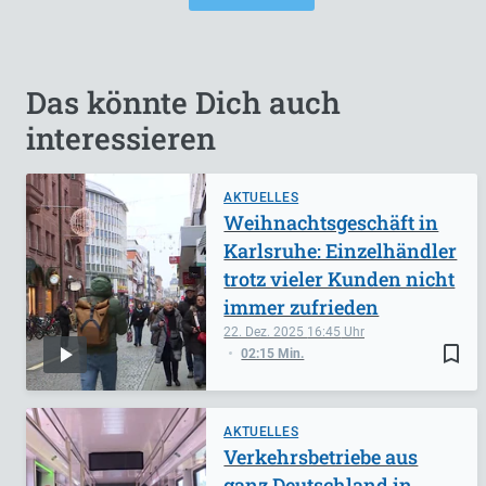
Das könnte Dich auch
interessieren
AKTUELLES
Weihnachtsgeschäft in
Karlsruhe: Einzelhändler
trotz vieler Kunden nicht
immer zufrieden
22. Dez. 2025
16:45
bookmark_border
02:15 Min.
AKTUELLES
Verkehrsbetriebe aus
ganz Deutschland in