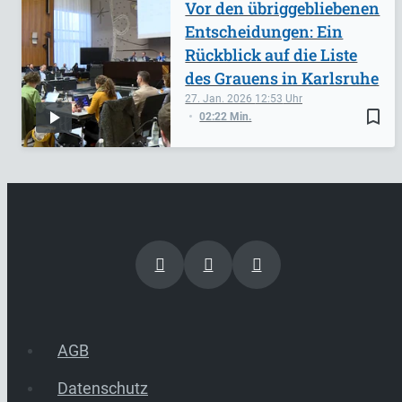
Vor den übriggebliebenen
Entscheidungen: Ein
Rückblick auf die Liste
des Grauens in Karlsruhe
27. Jan. 2026
12:53
bookmark_border
02:22 Min.
AGB
Datenschutz