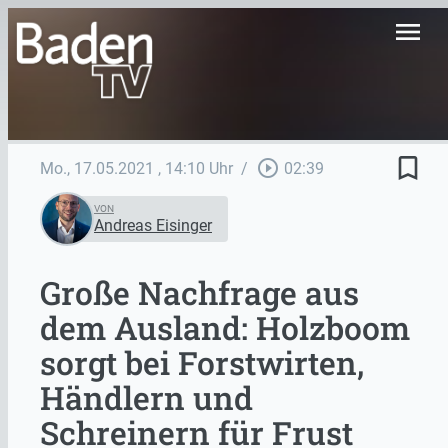
menu
bookmark_border
play_circle_outline
Mo., 17.05.2021
, 14:10 Uhr
/
02:39
VON
Andreas Eisinger
Große Nachfrage aus
dem Ausland: Holzboom
sorgt bei Forstwirten,
Händlern und
Schreinern für Frust