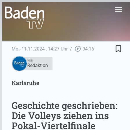
menu
bookmark_border
play_circle_outline
Mo., 11.11.2024
, 14:27 Uhr
/
04:16
VON
Redaktion
Karlsruhe
Geschichte geschrieben:
Die Volleys ziehen ins
Pokal-Viertelfinale