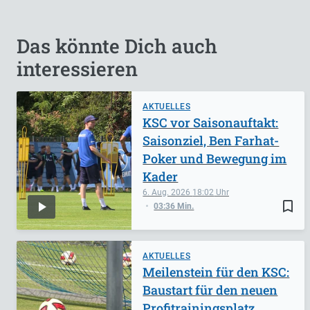
Das könnte Dich auch
interessieren
AKTUELLES
KSC vor Saisonauftakt:
Saisonziel, Ben Farhat-
Poker und Bewegung im
Kader
6. Aug. 2026
18:02
bookmark_border
03:36 Min.
AKTUELLES
Meilenstein für den KSC:
Baustart für den neuen
Profitrainingsplatz