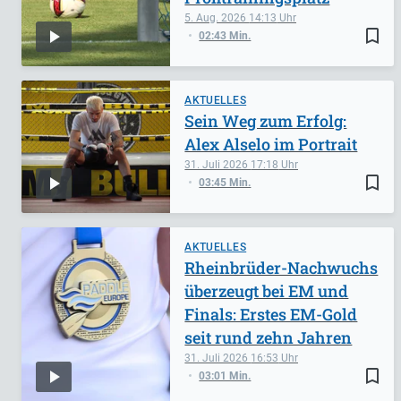
5. Aug. 2026
14:13
bookmark_border
02:43 Min.
AKTUELLES
Sein Weg zum Erfolg:
Alex Alselo im Portrait
31. Juli 2026
17:18
bookmark_border
03:45 Min.
AKTUELLES
Rheinbrüder-Nachwuchs
überzeugt bei EM und
Finals: Erstes EM-Gold
seit rund zehn Jahren
31. Juli 2026
16:53
bookmark_border
03:01 Min.