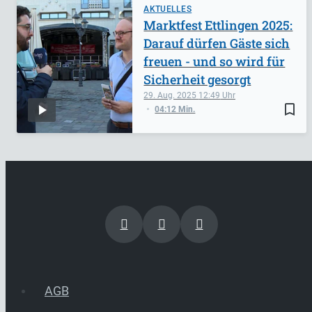
AKTUELLES
Marktfest Ettlingen 2025:
Darauf dürfen Gäste sich
freuen - und so wird für
Sicherheit gesorgt
29. Aug. 2025
12:49
bookmark_border
04:12 Min.
AGB