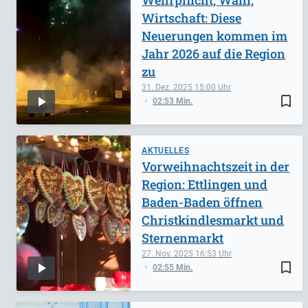
Wirtschaft: Diese
Neuerungen kommen im
Jahr 2026 auf die Region
zu
31. Dez. 2025
15:00
bookmark_border
02:53 Min.
AKTUELLES
Vorweihnachtszeit in der
Region: Ettlingen und
Baden-Baden öffnen
Christkindlesmarkt und
Sternenmarkt
27. Nov. 2025
16:53
bookmark_border
02:55 Min.