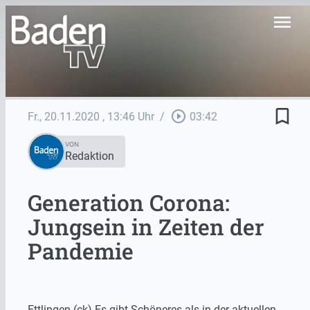
menu
bookmark_border
play_circle_outline
Fr., 20.11.2020
, 13:46 Uhr
/
03:42
VON
Redaktion
Generation Corona:
Jungsein in Zeiten der
Pandemie
Ettlingen (ck) Es gibt Schöneres als in der aktuellen