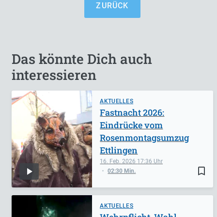
ZURÜCK
Das könnte Dich auch
interessieren
AKTUELLES
Fastnacht 2026:
Eindrücke vom
Rosenmontagsumzug
Ettlingen
16. Feb. 2026
17:36
bookmark_border
02:30 Min.
AKTUELLES
Wehrpflicht, Wahl,