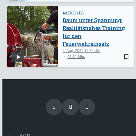
AKTUELLES
Baum unter Spannung:
Realitätsnahes Training
für den
Feuerwehreinsatz
5. Aug. 2026
17:34
bookmark_border
03:31 Min.
AGB