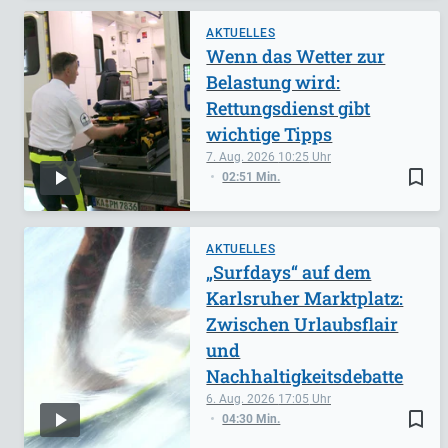
AKTUELLES
Wenn das Wetter zur
Belastung wird:
Rettungsdienst gibt
wichtige Tipps
7. Aug. 2026
10:25
bookmark_border
02:51 Min.
AKTUELLES
„Surfdays“ auf dem
Karlsruher Marktplatz:
Zwischen Urlaubsflair
und
Nachhaltigkeitsdebatte
6. Aug. 2026
17:05
bookmark_border
04:30 Min.