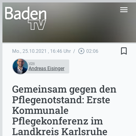
menu
bookmark_border
play_circle_outline
Mo., 25.10.2021
, 16:46 Uhr
/
02:06
VON
Andreas Eisinger
Gemeinsam gegen den
Pflegenotstand: Erste
Kommunale
Pflegekonferenz im
Landkreis Karlsruhe