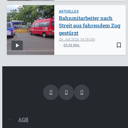
AKTUELLES
Bahnmitarbeiter nach
Streit aus fahrendem Zug
gestürzt
20. Juli 2026
14:18
bookmark_border
02:36 Min.
AGB