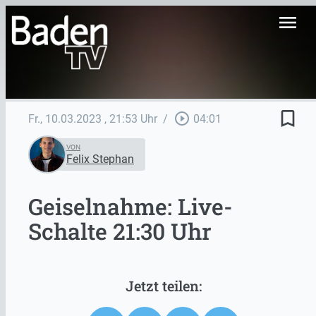
menu
bookmark_border
play_circle_outline
Fr., 10.03.2023
, 21:53 Uhr
/
04:01
VON
Felix Stephan
Geiselnahme: Live-
Schalte 21:30 Uhr