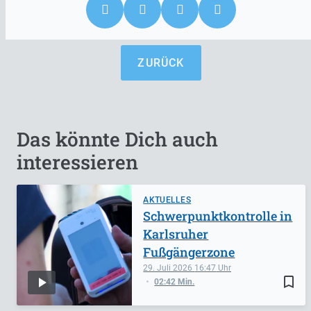
ZURÜCK
Das könnte Dich auch
interessieren
AKTUELLES
Schwerpunktkontrolle in
Karlsruher
Fußgängerzone
29. Juli 2026
16:47
bookmark_border
02:42 Min.