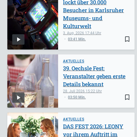
lockt über 30.000
Besucher in Karlsruher
Museums- und
Kulturwelt
3. Aug. 2026
17:44
bookmark_border
03:41 Min.
AKTUELLES
39. Oechsle Fest:
Veranstalter geben erste
Details bekannt
28. Juli 2026
15:22
bookmark_border
03:50 Min.
AKTUELLES
DAS FEST 2026: LEONY
vor ihrem Auftritt im