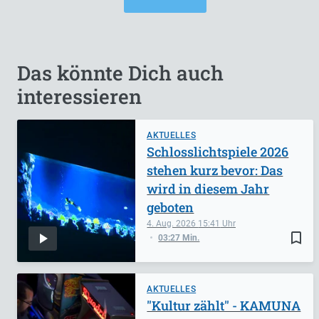
Das könnte Dich auch
interessieren
AKTUELLES
Schlosslichtspiele 2026
stehen kurz bevor: Das
wird in diesem Jahr
geboten
4. Aug. 2026
15:41
bookmark_border
03:27 Min.
AKTUELLES
"Kultur zählt" - KAMUNA