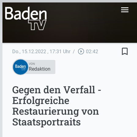
menu
bookmark_border
play_circle_outline
Do., 15.12.2022
, 17:31 Uhr
/
02:42
VON
Redaktion
Gegen den Verfall -
Erfolgreiche
Restaurierung von
Staatsportraits