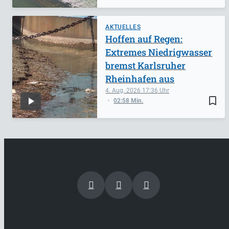
AKTUELLES
Hoffen auf Regen:
Extremes Niedrigwasser
bremst Karlsruher
Rheinhafen aus
4. Aug. 2026
17:36
bookmark_border
02:58 Min.