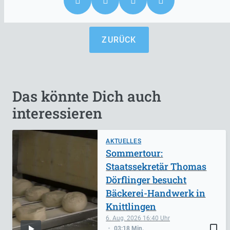
ZURÜCK
Das könnte Dich auch
interessieren
AKTUELLES
Sommertour:
Staatssekretär Thomas
Dörflinger besucht
Bäckerei-Handwerk in
Knittlingen
6. Aug. 2026
16:40
bookmark_border
03:18 Min.