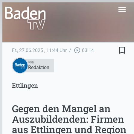
menu
bookmark_border
play_circle_outline
Fr., 27.06.2025
, 11:44 Uhr
/
03:14
VON
Redaktion
Ettlingen
Gegen den Mangel an
Auszubildenden: Firmen
aus Ettlingen und Region