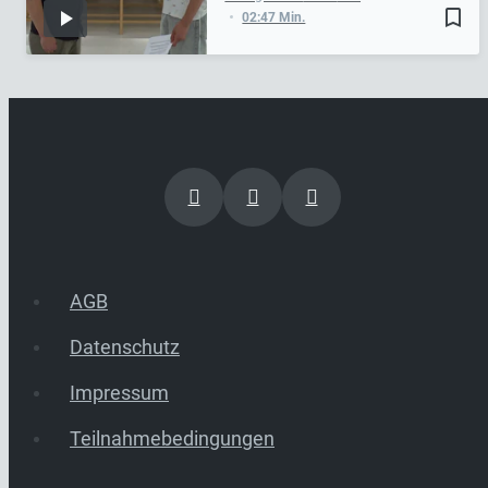
bookmark_border
02:47 Min.
AGB
Datenschutz
Impressum
Teilnahmebedingungen