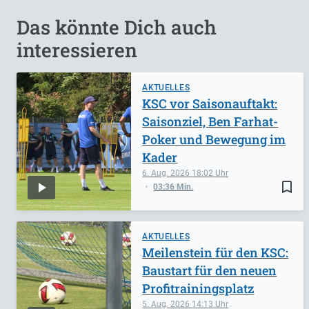
Das könnte Dich auch
interessieren
AKTUELLES
KSC vor Saisonauftakt:
Saisonziel, Ben Farhat-
Poker und Bewegung im
Kader
6. Aug. 2026
18:02
bookmark_border
03:36 Min.
AKTUELLES
Meilenstein für den KSC:
Baustart für den neuen
Profitrainingsplatz
5. Aug. 2026
14:13