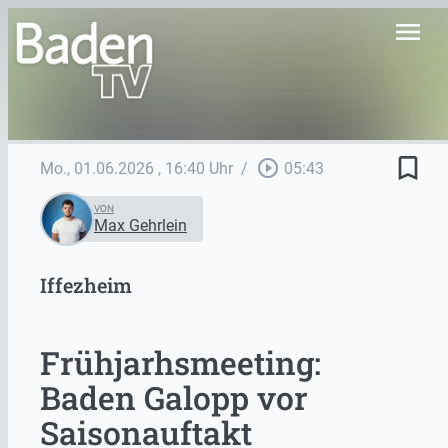
menu
bookmark_border
play_circle_outline
Mo., 01.06.2026
, 16:40 Uhr
/
05:43
VON
Max Gehrlein
Iffezheim
Frühjarhsmeeting:
Baden Galopp vor
Saisonauftakt