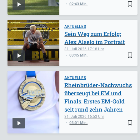
bookmark_border
02:43 Min.
AKTUELLES
Sein Weg zum Erfolg:
Alex Alselo im Portrait
31. Juli 2026
17:18
bookmark_border
03:45 Min.
AKTUELLES
Rheinbrüder-Nachwuchs
überzeugt bei EM und
Finals: Erstes EM-Gold
seit rund zehn Jahren
31. Juli 2026
16:53
bookmark_border
03:01 Min.