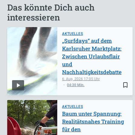
Das könnte Dich auch
interessieren
AKTUELLES
„Surfdays“ auf dem
Karlsruher Marktplatz:
Zwischen Urlaubsflair
und
Nachhaltigkeitsdebatte
6. Aug. 2026
17:05
bookmark_border
04:30 Min.
AKTUELLES
Baum unter Spannung:
Realitätsnahes Training
für den