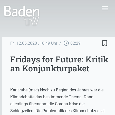
menu
bookmark_border
play_circle_outline
Fr., 12.06.2020
, 18:49 Uhr
/
02:29
Fridays for Future: Kritik
an Konjunkturpaket
Karlsruhe (msc) Noch zu Beginn des Jahres war die
Klimadebatte das bestimmende Thema. Dann
allerdings übernahm die Corona-Krise die
Schlagzeilen. Die Problematik des Klimaschutzes ist