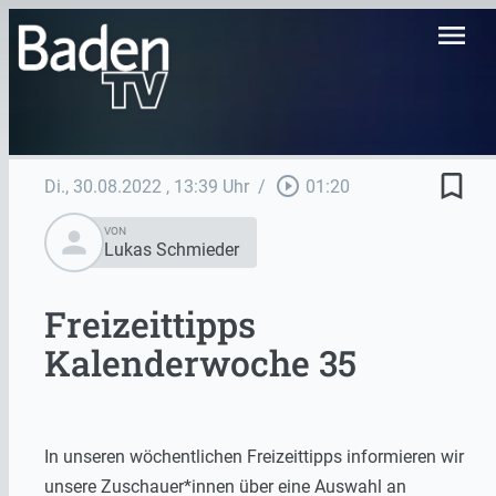
menu
bookmark_border
play_circle_outline
Di., 30.08.2022
, 13:39 Uhr
/
01:20
person
VON
Lukas Schmieder
Freizeittipps
Kalenderwoche 35
In unseren wöchentlichen Freizeittipps informieren wir
unsere Zuschauer*innen über eine Auswahl an