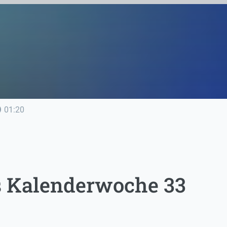
line
01:20
ps Kalenderwoche 33