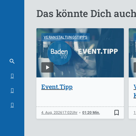
Das könnte Dich auch
VERANSTALTUNGSTIPPS
Event.Tipp
bookmark_border
4. Aug. 2026
17:02
01:20 Min.
1