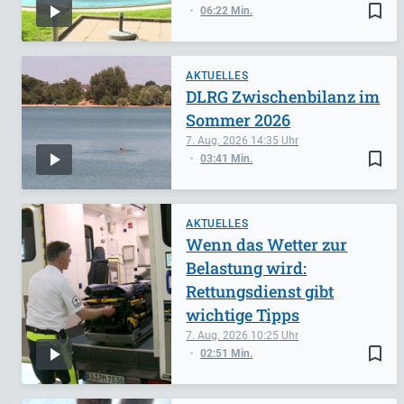
bookmark_border
06:22 Min.
AKTUELLES
DLRG Zwischenbilanz im
Sommer 2026
7. Aug. 2026
14:35
bookmark_border
03:41 Min.
AKTUELLES
Wenn das Wetter zur
Belastung wird:
Rettungsdienst gibt
wichtige Tipps
7. Aug. 2026
10:25
bookmark_border
02:51 Min.