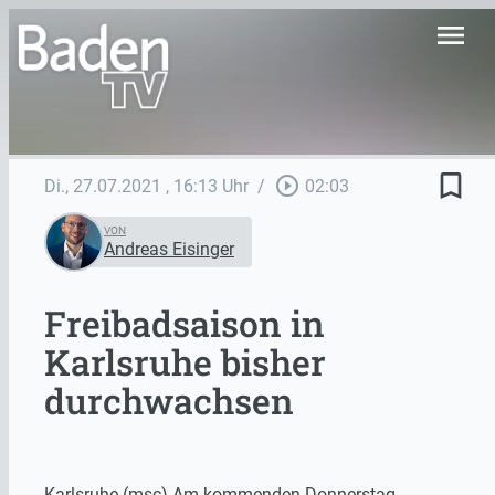
menu
bookmark_border
play_circle_outline
Di., 27.07.2021
, 16:13 Uhr
/
02:03
VON
Andreas Eisinger
Freibadsaison in
Karlsruhe bisher
durchwachsen
Karlsruhe (msc) Am kommenden Donnerstag