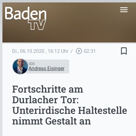
menu
bookmark_border
play_circle_outline
Di., 06.10.2020
, 16:12 Uhr
/
02:31
VON
Andreas Eisinger
Fortschritte am
Durlacher Tor:
Unterirdische Haltestelle
nimmt Gestalt an