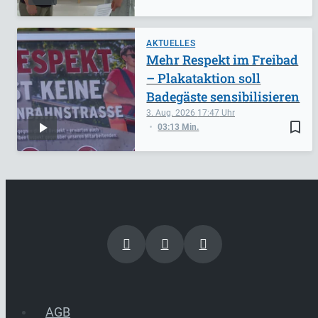
AKTUELLES
Mehr Respekt im Freibad
– Plakataktion soll
Badegäste sensibilisieren
3. Aug. 2026
17:47
bookmark_border
03:13 Min.
AGB