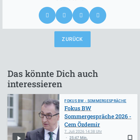
ZURÜCK
Das könnte Dich auch
interessieren
FOKUS BW - SOMMERGESPRÄCHE
Fokus BW
Sommergespräche 2026 -
Cem Özdemir
7. Juli 2026
14:38
bookmark_border
25:47 Min.