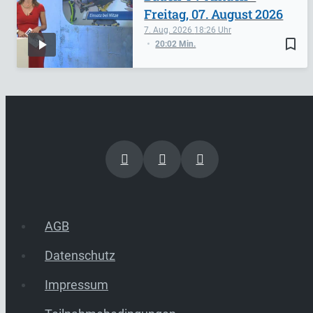
Freitag, 07. August 2026
7. Aug. 2026
18:26
bookmark_border
20:02 Min.
AGB
Datenschutz
Impressum