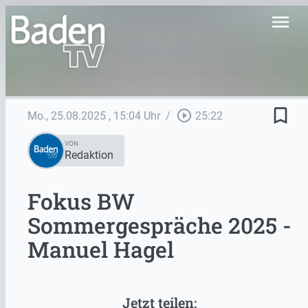
menu
bookmark_border
play_circle_outline
Mo., 25.08.2025
, 15:04 Uhr
/
25:22
VON
Redaktion
Fokus BW
Sommergespräche 2025 -
Manuel Hagel