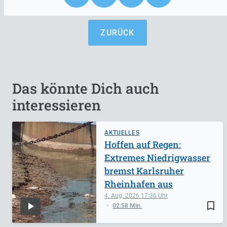
ZURÜCK
Das könnte Dich auch
interessieren
AKTUELLES
Hoffen auf Regen:
Extremes Niedrigwasser
bremst Karlsruher
Rheinhafen aus
4. Aug. 2026
17:36
bookmark_border
02:58 Min.