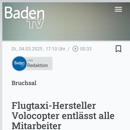
menu
bookmark_border
play_circle_outline
Di., 04.03.2025
, 17:10 Uhr
/
00:33
VON
Redaktion
Bruchsal
Flugtaxi-Hersteller
Volocopter entlässt alle
Mitarbeiter