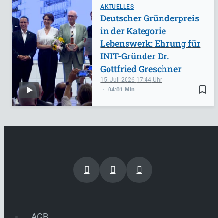
AKTUELLES
Deutscher Gründerpreis
in der Kategorie
Lebenswerk: Ehrung für
INIT-Gründer Dr.
Gottfried Greschner
15. Juli 2026
17:44
bookmark_border
04:01 Min.
AGB