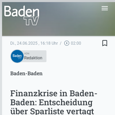
menu
bookmark_border
play_circle_outline
Di., 24.06.2025
, 16:18 Uhr
/
02:00
VON
Redaktion
Baden-Baden
Finanzkrise in Baden-
Baden: Entscheidung
über Sparliste vertagt