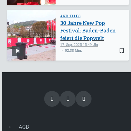
AKTUELLES
30 Jahre New Pop
Festival: Baden-Baden
feiert die Popwelt
17. Sep. 2025
15:49
bookmark_border
02:38 Min.
AGB