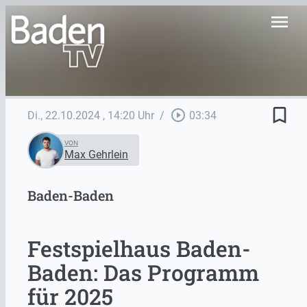
menu
bookmark_border
play_circle_outline
Di., 22.10.2024
, 14:20 Uhr
/
03:34
VON
Max Gehrlein
Baden-Baden
Festspielhaus Baden-
Baden: Das Programm
für 2025