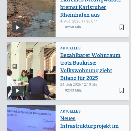
bremst Karlsruher
Rheinhafen aus
4. Aug. 2026
17:36
bookmark_border
02:58 Min.
AKTUELLES
Bezahlbarer Wohnraum
trotz Baukrise:
Volkswohnung zieht
Bilanz für 2025
24. Juli 2026
12:10
bookmark_border
02:43 Min.
AKTUELLES
Neues
Infrastrukturprojekt im