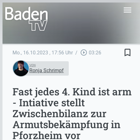
menu
bookmark_border
play_circle_outline
Mo., 16.10.2023
, 17:56 Uhr
/
03:26
VON
Ronja Schrimpf
Fast jedes 4. Kind ist arm
- Intiative stellt
Zwischenbilanz zur
Armutsbekämpfung in
Pforzheim vor