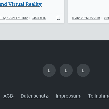
und Virtual Reality
bookmark_border
3. Apr. 2026
17:31
04:03 Min.
8. Apr. 2026
17:27
03:
AGB
Datenschutz
Impressum
Teilnahm