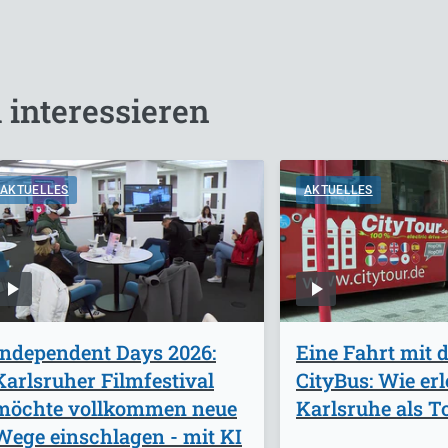
 interessieren
AKTUELLES
AKTUELLES
Independent Days 2026:
Eine Fahrt mit 
Karlsruher Filmfestival
CityBus: Wie erl
möchte vollkommen neue
Karlsruhe als T
Wege einschlagen - mit KI