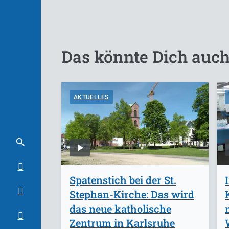
Das könnte Dich auch
AKTUELLES
Spatenstich bei der St.
Stephan-Kirche: Das wird
das neue katholische
Zentrum in Karlsruhe