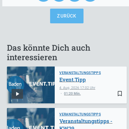
ZURÜCK
Das könnte Dich auch
interessieren
VERANSTALTUNGSTIPPS
Event.Tipp
4. Aug. 2026
17:02
bookmark_border
01:20 Min.
VERANSTALTUNGSTIPPS
Veranstaltungstipps -
KW29