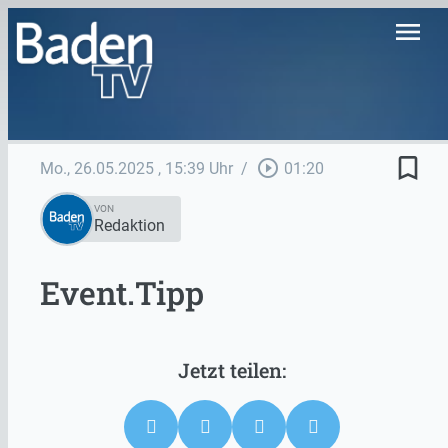
menu
bookmark_border
play_circle_outline
Mo., 26.05.2025
, 15:39 Uhr
/
01:20
VON
Redaktion
Event.Tipp