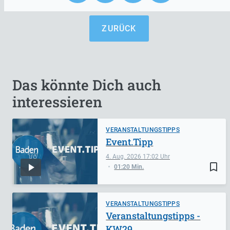
ZURÜCK
Das könnte Dich auch
interessieren
VERANSTALTUNGSTIPPS
Event.Tipp
4. Aug. 2026
17:02
bookmark_border
01:20 Min.
VERANSTALTUNGSTIPPS
Veranstaltungstipps -
KW29