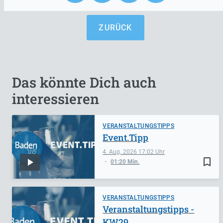
ZURÜCK
Das könnte Dich auch
interessieren
VERANSTALTUNGSTIPPS
Event.Tipp
4. Aug. 2026
17:02
bookmark_border
01:20 Min.
VERANSTALTUNGSTIPPS
Veranstaltungstipps -
KW29