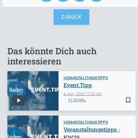
ZURÜCK
Das könnte Dich auch
interessieren
VERANSTALTUNGSTIPPS
Event.Tipp
4. Aug. 2026
17:02
bookmark_border
01:20 Min.
VERANSTALTUNGSTIPPS
Veranstaltungstipps -
KW29