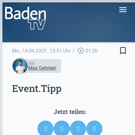
menu
bookmark_border
play_circle_outline
Mo., 14.04.2025
, 15:51 Uhr
/
01:20
VON
Max Gehrlein
Event.Tipp