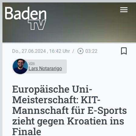
menu
bookmark_border
play_circle_outline
Do., 27.06.2024
, 16:42 Uhr
/
03:22
VON
Lars Notararigo
Europäische Uni-
Meisterschaft: KIT-
Mannschaft für E-Sports
zieht gegen Kroatien ins
Finale