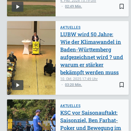
4. Feb. 2026
15:19
bookmark_border
02:49 Min.
AKTUELLES
LUBW wird 50 Jahre:
Wie der Klimawandel in
Baden-Württemberg
aufgezeichnet wird ? und
warum er stärker
bekämpft werden muss
10. Okt. 2025
17:49
bookmark_border
03:20 Min.
AKTUELLES
KSC vor Saisonauftakt:
Saisonziel, Ben Farhat-
Poker und Bewegung im