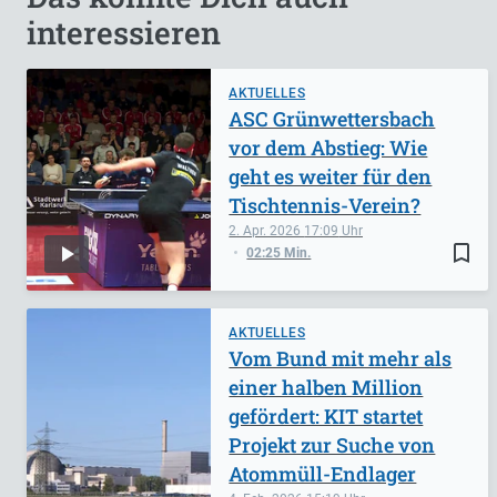
interessieren
AKTUELLES
ASC Grünwettersbach
vor dem Abstieg: Wie
geht es weiter für den
Tischtennis-Verein?
2. Apr. 2026
17:09
bookmark_border
02:25 Min.
AKTUELLES
Vom Bund mit mehr als
einer halben Million
gefördert: KIT startet
Projekt zur Suche von
Atommüll-Endlager