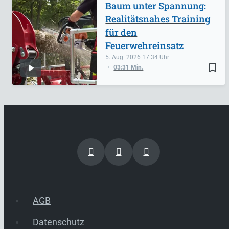
Baum unter Spannung:
Realitätsnahes Training
für den
Feuerwehreinsatz
5. Aug. 2026
17:34
bookmark_border
03:31 Min.
AGB
Datenschutz