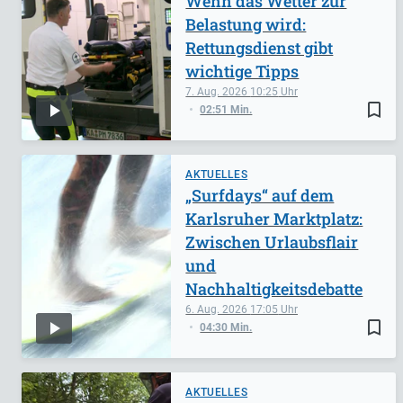
Wenn das Wetter zur
Belastung wird:
Rettungsdienst gibt
wichtige Tipps
7. Aug. 2026
10:25
bookmark_border
02:51 Min.
AKTUELLES
„Surfdays“ auf dem
Karlsruher Marktplatz:
Zwischen Urlaubsflair
und
Nachhaltigkeitsdebatte
6. Aug. 2026
17:05
bookmark_border
04:30 Min.
AKTUELLES