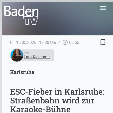
menu
bookmark_border
play_circle_outline
Fr., 15.05.2026
, 17:30 Uhr
/
02:55
VON
Lara Kleinmair
Karlsruhe
ESC-Fieber in Karlsruhe:
Straßenbahn wird zur
Karaoke-Bühne