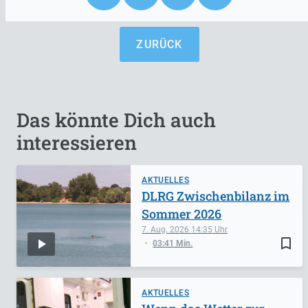
ZURÜCK
Das könnte Dich auch
interessieren
AKTUELLES
DLRG Zwischenbilanz im
Sommer 2026
7. Aug. 2026
14:35
bookmark_border
03:41 Min.
AKTUELLES