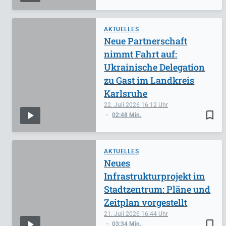
AKTUELLES
Neue Partnerschaft
nimmt Fahrt auf:
Ukrainische Delegation
zu Gast im Landkreis
Karlsruhe
22. Juli 2026
16:12
bookmark_border
02:48 Min.
AKTUELLES
Neues
Infrastrukturprojekt im
Stadtzentrum: Pläne und
Zeitplan vorgestellt
21. Juli 2026
16:44
bookmark_border
03:34 Min.