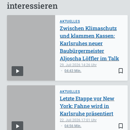
interessieren
AKTUELLES
Zwischen Klimaschutz
und klammen Kassen:
Karlsruhes neuer
Baubürgermeister
Aljoscha Löffler im Talk
29. Juli 2026
14:26
bookmark_border
04:43 Min.
AKTUELLES
Letzte Etappe vor New
York: Fahne wird in
Karlsruhe präsentiert
22. Juli 2026
17:01
bookmark_border
04:56 Min.