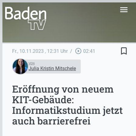
menu
bookmark_border
play_circle_outline
Fr., 10.11.2023
, 12:31 Uhr
/
02:41
VON
Julia Kristin Mitschele
Eröffnung von neuem
KIT-Gebäude:
Informatikstudium jetzt
auch barrierefrei