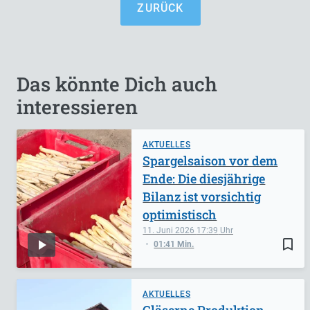
ZURÜCK
Das könnte Dich auch
interessieren
AKTUELLES
Spargelsaison vor dem
Ende: Die diesjährige
Bilanz ist vorsichtig
optimistisch
11. Juni 2026
17:39
bookmark_border
01:41 Min.
AKTUELLES
Gläserne Produktion