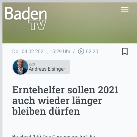
menu
bookmark_border
play_circle_outline
Do., 04.02.2021
, 15:29 Uhr
/
02:20
VON
Andreas Eisinger
Erntehelfer sollen 2021
auch wieder länger
bleiben dürfen
Bruchsal (hb) Das Coronavirus traf die