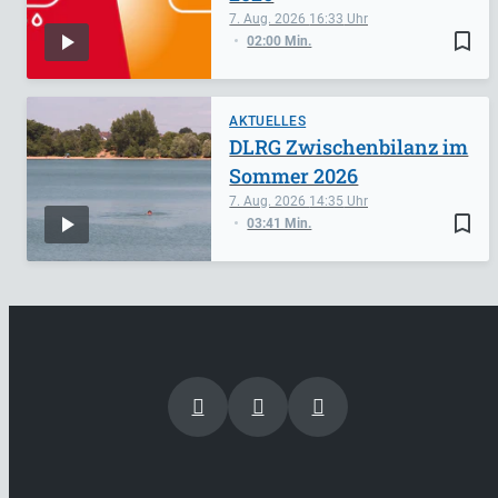
7. Aug. 2026
16:33
bookmark_border
02:00 Min.
AKTUELLES
DLRG Zwischenbilanz im
Sommer 2026
7. Aug. 2026
14:35
bookmark_border
03:41 Min.