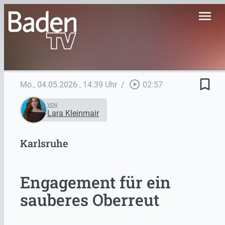
menu
bookmark_border
play_circle_outline
Mo., 04.05.2026
, 14:39 Uhr
/
02:57
VON
Lara Kleinmair
Karlsruhe
Engagement für ein
sauberes Oberreut