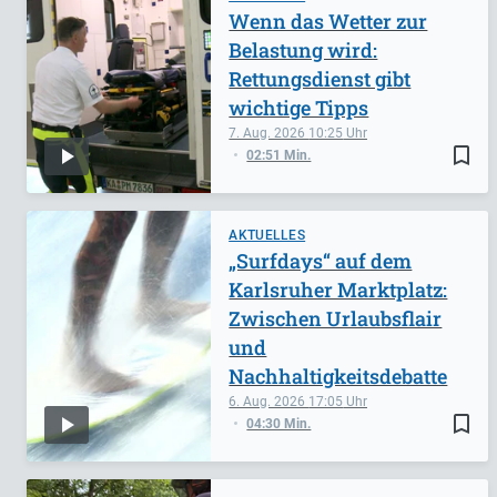
Wenn das Wetter zur
Belastung wird:
Rettungsdienst gibt
wichtige Tipps
7. Aug. 2026
10:25
bookmark_border
02:51 Min.
AKTUELLES
„Surfdays“ auf dem
Karlsruher Marktplatz:
Zwischen Urlaubsflair
und
Nachhaltigkeitsdebatte
6. Aug. 2026
17:05
bookmark_border
04:30 Min.