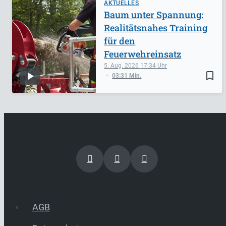
AKTUELLES
Baum unter Spannung:
Realitätsnahes Training
für den
Feuerwehreinsatz
5. Aug. 2026
17:34
bookmark_border
03:31 Min.
AGB