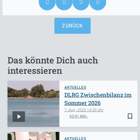
ZURÜCK
Das könnte Dich auch
interessieren
AKTUELLES
DLRG Zwischenbilanz im
Sommer 2026
7. Aug. 2026
14:35
bookmark_border
03:41 Min.
AKTUELLES