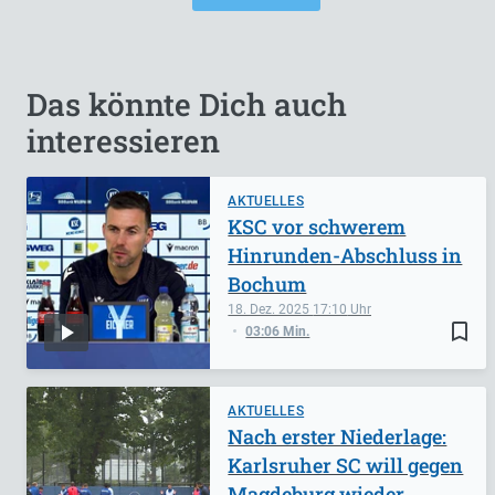
Das könnte Dich auch
interessieren
AKTUELLES
KSC vor schwerem
Hinrunden-Abschluss in
Bochum
18. Dez. 2025
17:10
bookmark_border
03:06 Min.
AKTUELLES
Nach erster Niederlage:
Karlsruher SC will gegen
Magdeburg wieder