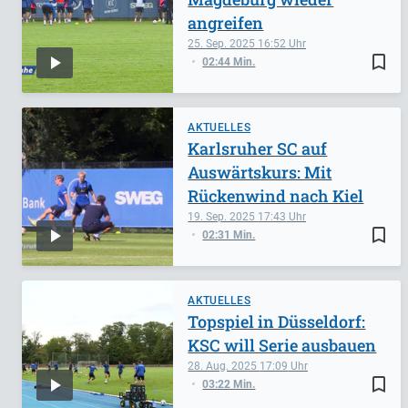
angreifen
25. Sep. 2025
16:52
bookmark_border
02:44 Min.
AKTUELLES
Karlsruher SC auf
Auswärtskurs: Mit
Rückenwind nach Kiel
19. Sep. 2025
17:43
bookmark_border
02:31 Min.
AKTUELLES
Topspiel in Düsseldorf:
KSC will Serie ausbauen
28. Aug. 2025
17:09
bookmark_border
03:22 Min.