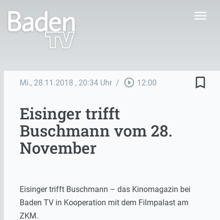
menu
bookmark_border
play_circle_outline
Mi., 28.11.2018
, 20:34 Uhr
/
12:00
Eisinger trifft
Buschmann vom 28.
November
Eisinger trifft Buschmann – das Kinomagazin bei
Baden TV in Kooperation mit dem Filmpalast am
ZKM.