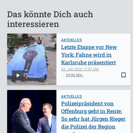
Das könnte Dich auch
interessieren
AKTUELLES
Letzte Etappe vor New
York: Fahne wird in
Karlsruhe präsentiert
22. Juli 2026
17:01
bookmark_border
04:56 Min.
AKTUELLES
Polizeipräsident von
Offenburg geht in Rente:
So sehr hat Jürgen Rieger
die Polizei der Region