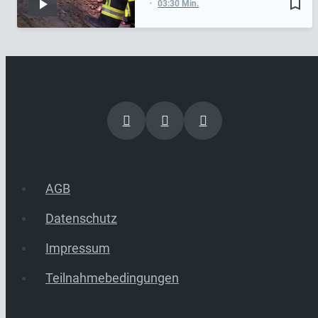
bookmark_border
03:30 Min.
AGB
Datenschutz
Impressum
Teilnahmebedingungen