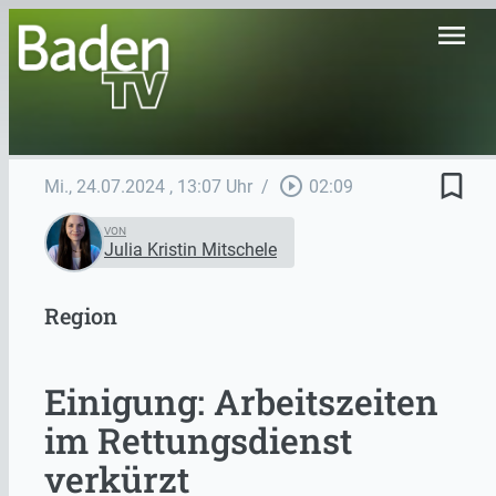
menu
bookmark_border
play_circle_outline
Mi., 24.07.2024
, 13:07 Uhr
/
02:09
VON
Julia Kristin Mitschele
Region
Einigung: Arbeitszeiten
im Rettungsdienst
verkürzt