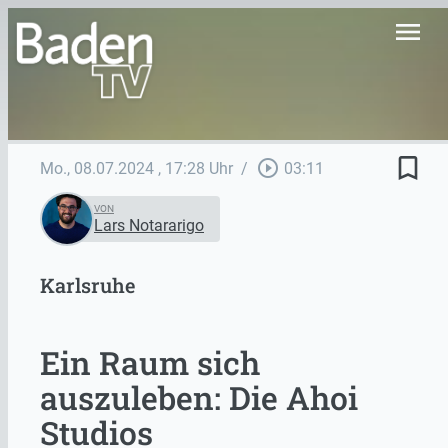
menu
bookmark_border
play_circle_outline
Mo., 08.07.2024
, 17:28 Uhr
/
03:11
VON
Lars Notararigo
Karlsruhe
Ein Raum sich
auszuleben: Die Ahoi
Studios