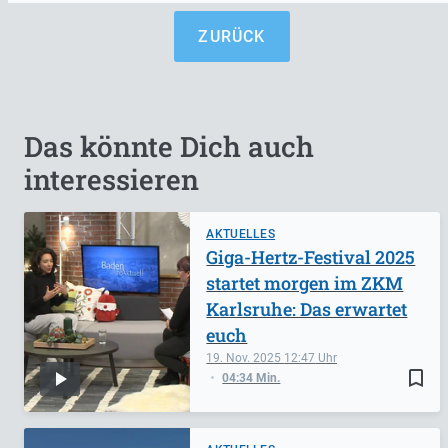
ZURÜCK
Das könnte Dich auch
interessieren
AKTUELLES
Giga-Hertz-Festival 2025
startet morgen im ZKM
Karlsruhe: Das erwartet
euch
19. Nov. 2025
12:47
bookmark_border
04:34 Min.