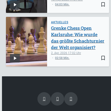
bookmark_border
04:03 Min.
AKTUELLES
Grenke Chess Open
Karlsruhe: Wie wurde
das größte Schachturnier
der Welt organisiert?
2. Apr. 2026
17:02
bookmark_border
02:58 Min.