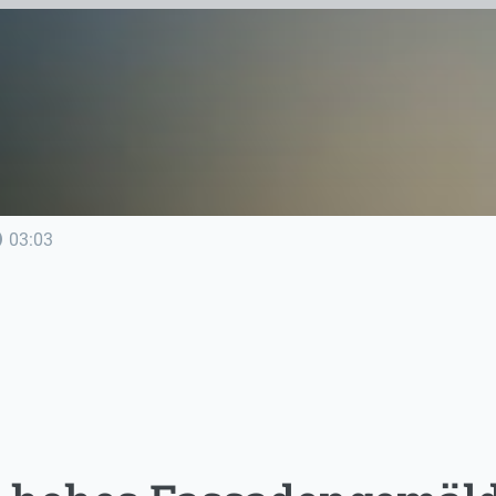
line
03:03