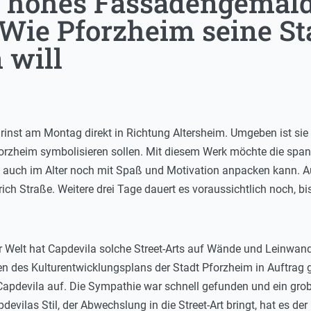
r hohes Fassadengemäl
 Wie Pforzheim seine St
 will
grinst am Montag direkt in Richtung Altersheim. Umgeben ist si
orzheim symbolisieren sollen. Mit diesem Werk möchte die spani
uch im Alter noch mit Spaß und Motivation anpacken kann. Auf 
drich Straße. Weitere drei Tage dauert es voraussichtlich noch, b
 Welt hat Capdevila solche Street-Arts auf Wände und Leinwand ge
des Kulturentwicklungsplans der Stadt Pforzheim in Auftrag 
Capdevila auf. Die Sympathie war schnell gefunden und ein gr
evilas Stil, der Abwechslung in die Street-Art bringt, hat es der