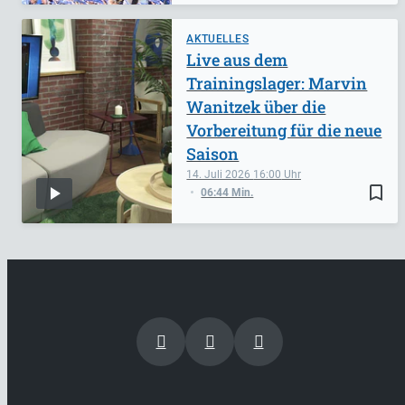
AKTUELLES
Live aus dem
Trainingslager: Marvin
Wanitzek über die
Vorbereitung für die neue
Saison
14. Juli 2026
16:00
bookmark_border
06:44 Min.