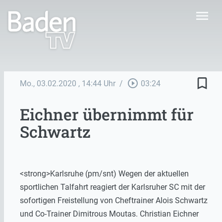
menu
bookmark_border
play_circle_outline
Mo., 03.02.2020
, 14:44 Uhr
/
03:24
Eichner übernimmt für
Schwartz
<strong>Karlsruhe (pm/snt) Wegen der aktuellen
sportlichen Talfahrt reagiert der Karlsruher SC mit der
sofortigen Freistellung von Cheftrainer Alois Schwartz
und Co-Trainer Dimitrous Moutas. Christian Eichner