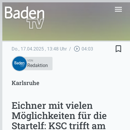
menu
bookmark_border
play_circle_outline
Do., 17.04.2025
, 13:48 Uhr
/
04:03
VON
Redaktion
Karlsruhe
Eichner mit vielen
Möglichkeiten für die
Startelf: KSC trifft am