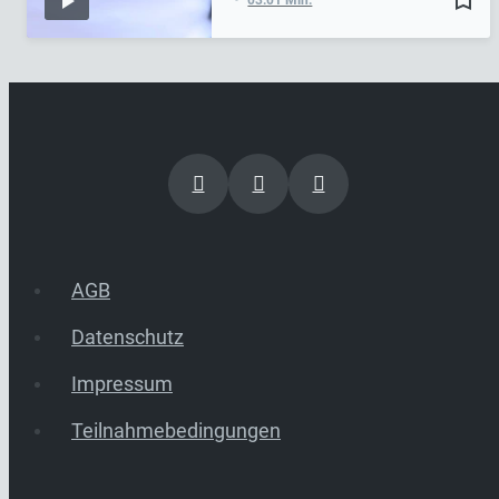
bookmark_border
03:01 Min.
AGB
Datenschutz
Impressum
Teilnahmebedingungen