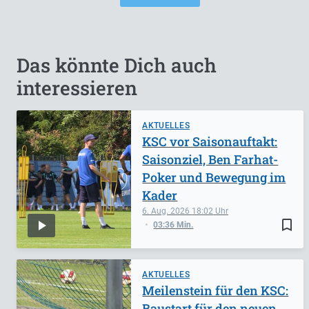
Das könnte Dich auch
interessieren
AKTUELLES
KSC vor Saisonauftakt:
Saisonziel, Ben Farhat-
Poker und Bewegung im
Kader
6. Aug. 2026
18:02
bookmark_border
03:36 Min.
AKTUELLES
Meilenstein für den KSC:
Baustart für den neuen