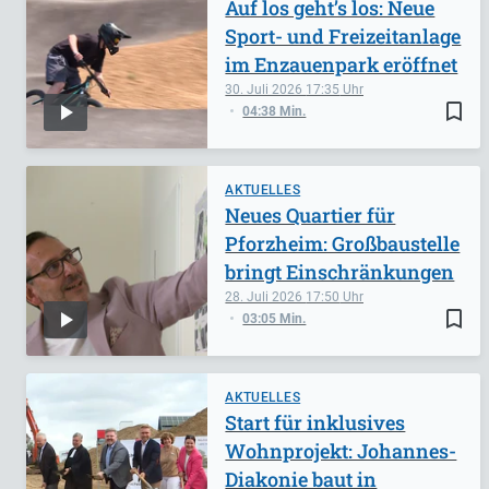
Auf los geht’s los: Neue
Sport- und Freizeitanlage
im Enzauenpark eröffnet
30. Juli 2026
17:35
bookmark_border
04:38 Min.
AKTUELLES
Neues Quartier für
Pforzheim: Großbaustelle
bringt Einschränkungen
28. Juli 2026
17:50
bookmark_border
03:05 Min.
AKTUELLES
Start für inklusives
Wohnprojekt: Johannes-
Diakonie baut in