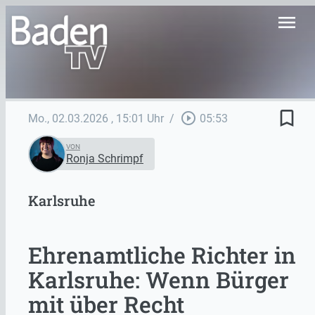
menu
bookmark_border
play_circle_outline
Mo., 02.03.2026
, 15:01 Uhr
/
05:53
VON
Ronja Schrimpf
Karlsruhe
Ehrenamtliche Richter in
Karlsruhe: Wenn Bürger
mit über Recht