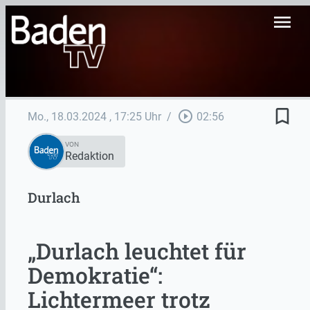
menu
bookmark_border
play_circle_outline
Mo., 18.03.2024
, 17:25 Uhr
/
02:56
VON
Redaktion
Durlach
„Durlach leuchtet für
Demokratie“:
Lichtermeer trotz