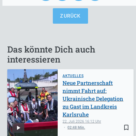
ZURÜCK
Das könnte Dich auch
interessieren
AKTUELLES
Neue Partnerschaft
nimmt Fahrt auf:
Ukrainische Delegation
zu Gast im Landkreis
Karlsruhe
22. Juli 2026
16:12
bookmark_border
02:48 Min.