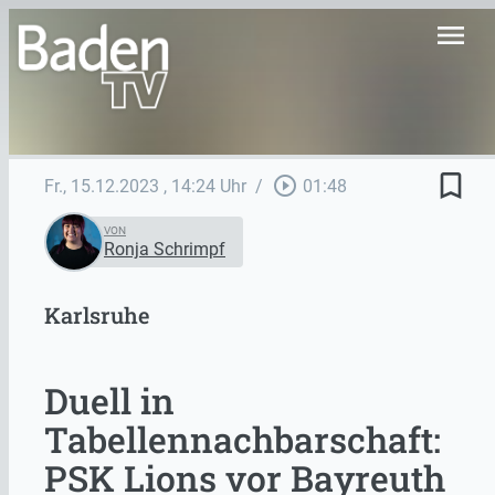
menu
bookmark_border
play_circle_outline
Fr., 15.12.2023
, 14:24 Uhr
/
01:48
VON
Ronja Schrimpf
Karlsruhe
Duell in
Tabellennachbarschaft:
PSK Lions vor Bayreuth