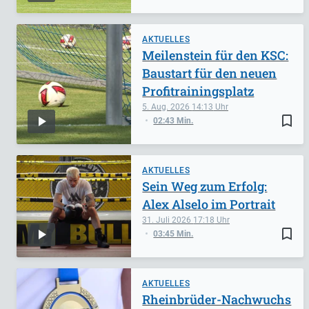
AKTUELLES
Meilenstein für den KSC:
Baustart für den neuen
Profitrainingsplatz
5. Aug. 2026
14:13
bookmark_border
02:43 Min.
AKTUELLES
Sein Weg zum Erfolg:
Alex Alselo im Portrait
31. Juli 2026
17:18
bookmark_border
03:45 Min.
AKTUELLES
Rheinbrüder-Nachwuchs