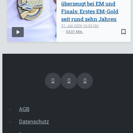
überzeugt bei EM und
Finals: Erstes EM-Gold
seit rund zehn Jahren
31. Juli 2026
16:53
bookmark_border
03:01 Min.
AGB
Datenschutz