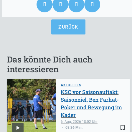
ZURÜCK
Das könnte Dich auch
interessieren
AKTUELLES
KSC vor Saisonauftakt:
Saisonziel, Ben Farhat-
Poker und Bewegung im
Kader
6. Aug. 2026
18:02
bookmark_border
03:36 Min.