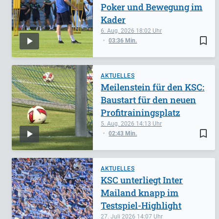
Poker und Bewegung im
Kader
6. Aug. 2026
18:02
bookmark_border
03:36 Min.
AKTUELLES
Meilenstein für den KSC:
Baustart für den neuen
Profitrainingsplatz
5. Aug. 2026
14:13
bookmark_border
02:43 Min.
AKTUELLES
KSC unterliegt Inter
Mailand knapp im
Testspiel-Highlight
27. Juli 2026
14:07