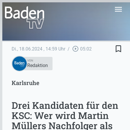
menu
bookmark_border
play_circle_outline
Di., 18.06.2024
, 14:59 Uhr
/
05:02
VON
Redaktion
Karlsruhe
Drei Kandidaten für den
KSC: Wer wird Martin
Müllers Nachfolger als