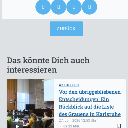
ZURÜCK
Das könnte Dich auch
interessieren
AKTUELLES
Vor den übriggebliebenen
Entscheidungen: Ein
Rückblick auf die Liste
des Grauens in Karlsruhe
27. Jan. 2026
12:53
bookmark_border
02:22 Min.