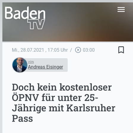
menu
bookmark_border
play_circle_outline
Mi., 28.07.2021
, 17:05 Uhr
/
03:00
VON
Andreas Eisinger
Doch kein kostenloser
ÖPNV für unter 25-
Jährige mit Karlsruher
Pass