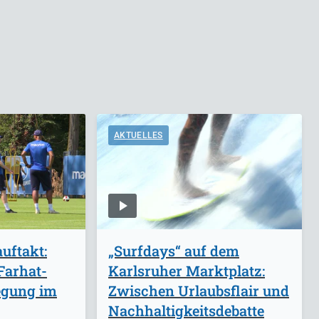
AKTUELLES
uftakt:
„Surfdays“ auf dem
Farhat-
Karlsruher Marktplatz:
egung im
Zwischen Urlaubsflair und
Nachhaltigkeitsdebatte