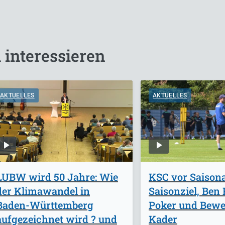
 interessieren
AKTUELLES
AKTUELLES
LUBW wird 50 Jahre: Wie
KSC vor Saisona
der Klimawandel in
Saisonziel, Ben 
Baden-Württemberg
Poker und Bew
aufgezeichnet wird ? und
Kader