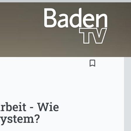
bookmark_border
rbeit - Wie
system?