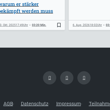
warum er stärker
bekämpft werden muss
bookmark_border
0. Okt. 2025
17:49
03:20 Min.
6. Aug. 2026
18:02
03
AGB
Datenschutz
Impressum
Teilnahm