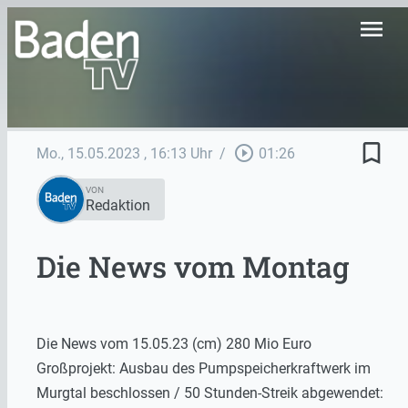
menu
bookmark_border
play_circle_outline
Mo., 15.05.2023
, 16:13 Uhr
/
01:26
VON
Redaktion
Die News vom Montag
Die News vom 15.05.23 (cm) 280 Mio Euro
Großprojekt: Ausbau des Pumpspeicherkraftwerk im
Murgtal beschlossen / 50 Stunden-Streik abgewendet: