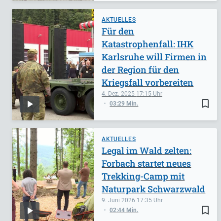
AKTUELLES
Für den
Katastrophenfall: IHK
Karlsruhe will Firmen in
der Region für den
Kriegsfall vorbereiten
4. Dez. 2025
17:15
bookmark_border
03:29 Min.
AKTUELLES
Legal im Wald zelten:
Forbach startet neues
Trekking-Camp mit
Naturpark Schwarzwald
9. Juni 2026
17:35
bookmark_border
02:44 Min.