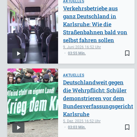
AKTUELLES
Verkehrsbetriebe aus
ganz Deutschland in
Karlsruhe: Wie die
Straßenbahnen bald von
selbst fahren sollen
9. Juni 2026
16:52
bookmark_border
03:55 Min.
AKTUELLES
Deutschlandweit gegen
die Wehrpflicht: Schüler
demonstrieren vor dem
Bundesverfassungsgericht
Karlsruhe
5. Dez. 2025
16:52
bookmark_border
03:03 Min.