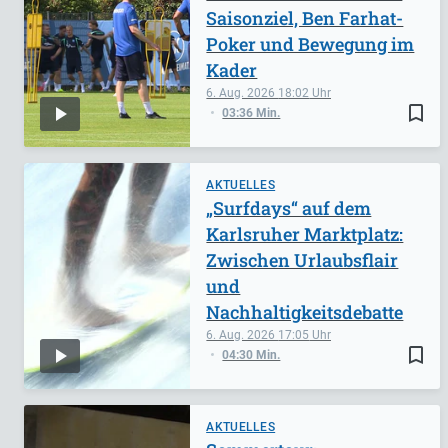
Saisonziel, Ben Farhat-
Poker und Bewegung im
Kader
6. Aug. 2026
18:02
bookmark_border
03:36 Min.
AKTUELLES
„Surfdays“ auf dem
Karlsruher Marktplatz:
Zwischen Urlaubsflair
und
Nachhaltigkeitsdebatte
6. Aug. 2026
17:05
bookmark_border
04:30 Min.
AKTUELLES