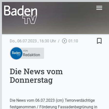
menu
bookmark_border
play_circle_outline
Do., 06.07.2023
, 16:30 Uhr
/
01:10
VON
Redaktion
Die News vom
Donnerstag
Die News vom 06.07.2023 (cm) Terrorverdächtige
festgenommen / Förderung Fassadenbegrünung in