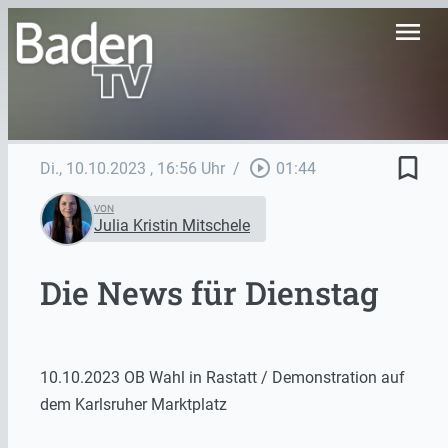
menu
bookmark_border
play_circle_outline
Di., 10.10.2023
, 16:56 Uhr
/
01:44
VON
Julia Kristin Mitschele
Die News für Dienstag
10.10.2023 OB Wahl in Rastatt / Demonstration auf
dem Karlsruher Marktplatz