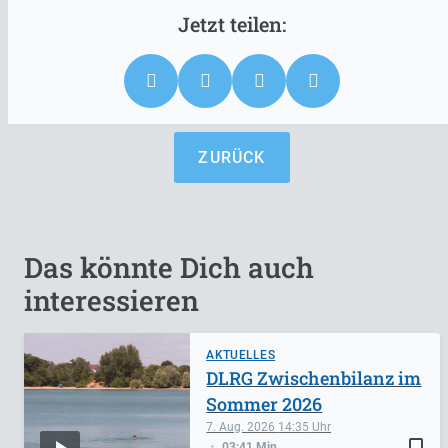
ZURÜCK
Das könnte Dich auch
interessieren
AKTUELLES
DLRG Zwischenbilanz im
Sommer 2026
7. Aug. 2026
14:35
bookmark_border
03:41 Min.