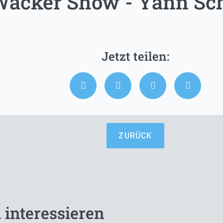
Wacker Show - Yann Sc
ZURÜCK
 interessieren