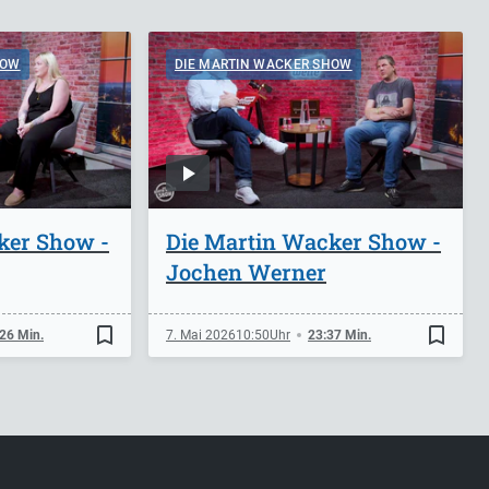
HOW
DIE MARTIN WACKER SHOW
ker Show -
Die Martin Wacker Show -
Jochen Werner
bookmark_border
bookmark_border
26 Min.
7. Mai 2026
10:50
23:37 Min.